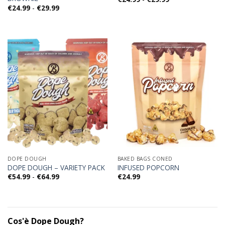
di
Fascia
€
24.99
-
€
29.99
prezzo:
di
da
prezzo:
€24.99
da
a
€24.99
€29.99
a
€29.99
DOPE DOUGH
BAKED BAGS CONED
DOPE DOUGH – VARIETY PACK
INFUSED POPCORN
Fascia
€
54.99
-
€
64.99
€
24.99
di
prezzo:
da
€54.99
a
€64.99
Cos'è Dope Dough?