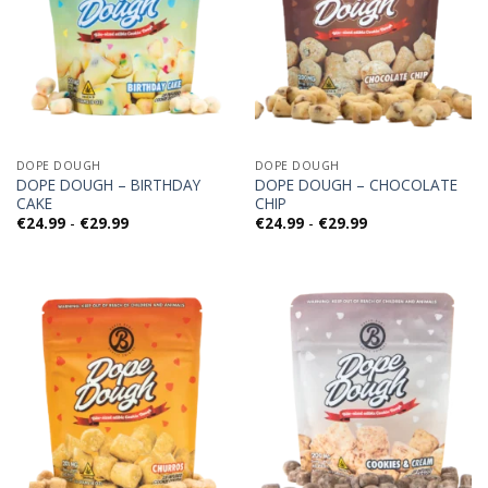
DOPE DOUGH
DOPE DOUGH
DOPE DOUGH – BIRTHDAY
DOPE DOUGH – CHOCOLATE
CAKE
CHIP
Fascia
Fascia
€
24.99
-
€
29.99
€
24.99
-
€
29.99
di
di
prezzo:
prezzo:
da
da
€24.99
€24.99
a
a
€29.99
€29.99