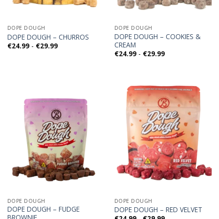
DOPE DOUGH
DOPE DOUGH
DOPE DOUGH – COOKIES &
DOPE DOUGH – CHURROS
CREAM
Fascia
€
24.99
-
€
29.99
di
Fascia
€
24.99
-
€
29.99
prezzo:
di
da
prezzo:
€24.99
da
a
€24.99
€29.99
a
€29.99
DOPE DOUGH
DOPE DOUGH
DOPE DOUGH – FUDGE
DOPE DOUGH – RED VELVET
BROWNIE
Fascia
€
24.99
-
€
29.99