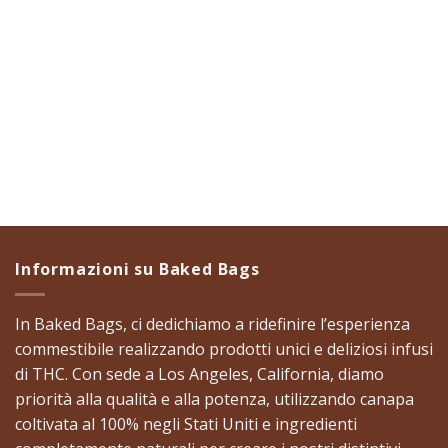
Informazioni su Baked Bags
​In Baked Bags, ci dedichiamo a ridefinire l’esperienza
commestibile realizzando prodotti unici e deliziosi infusi
di THC. Con sede a Los Angeles, California, diamo
priorità alla qualità e alla potenza, utilizzando canapa
coltivata al 100% negli Stati Uniti e ingredienti