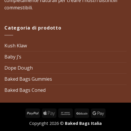
completamente naturali per creare i nostri distintivi
commestibili. ​
Categoria di prodotto
Kush Klaw
Baby J’s
Dope Dough
Baked Bags Gummies
Baked Bags Coned
Copyright 2026 ©
Baked Bags Italia