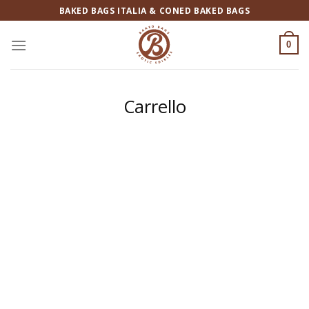
Salta
BAKED BAGS ITALIA & CONED BAKED BAGS
ai
contenuti
0
Carrello