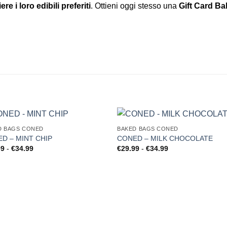
ere i loro edibili preferiti
. Ottieni oggi stesso una
Gift Card B
D BAGS CONED
BAKED BAGS CONED
D – MINT CHIP
CONED – MILK CHOCOLATE
Fascia
Fascia
99
-
€
34.99
€
29.99
-
€
34.99
di
di
prezzo:
prezzo:
da
da
€29.99
€29.99
a
a
€34.99
€34.99