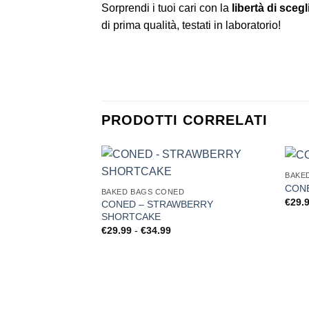
Sorprendi i tuoi cari con la
libertà di scegli
di prima qualità, testati in laboratorio!
PRODOTTI CORRELATI
BAKE
CONE
BAKED BAGS CONED
€
29.
CONED – STRAWBERRY
SHORTCAKE
Fascia
€
29.99
-
€
34.99
di
prezzo:
da
€29.99
a
€34.99