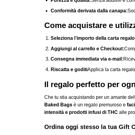
Purezza e qualità:
Senza additivi e con
Conformità derivata dalla canapa:
Sod
Come acquistare e utili
Seleziona l’importo della carta regalo
Aggiungi al carrello e Checkout:
Compl
Consegna immediata via e-mail:
Ricev
Riscatta e goditi
Applica la carta rega
Il regalo perfetto per og
Che tu stia acquistando per un amante dell
Baked Bags
è un regalo premuroso e
fac
intensità e prodotti infusi di THC
alle pro
Ordina oggi stesso la tua Gift