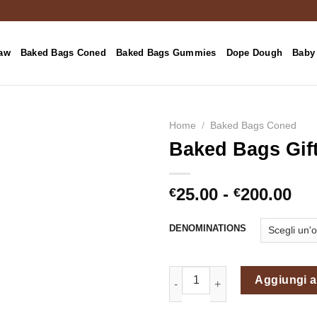
aw
Baked Bags Coned
Baked Bags Gummies
Dope Dough
Baby 
Home
/
Baked Bags Coned
Baked Bags Gif
Fas
25.00
-
200.00
€
€
di
pre
DENOMINATIONS
da
€25
Baked Bags Gift Card quantità
a
Aggiungi al
€20