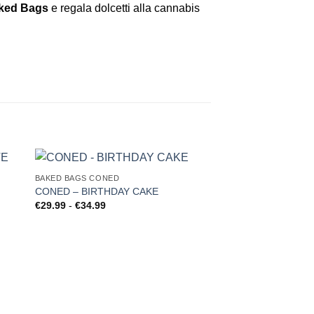
aked Bags
e regala dolcetti alla cannabis
BAKED BAGS CONED
CONED – BIRTHDAY CAKE
Fascia
€
29.99
-
€
34.99
di
prezzo:
da
€29.99
a
€34.99