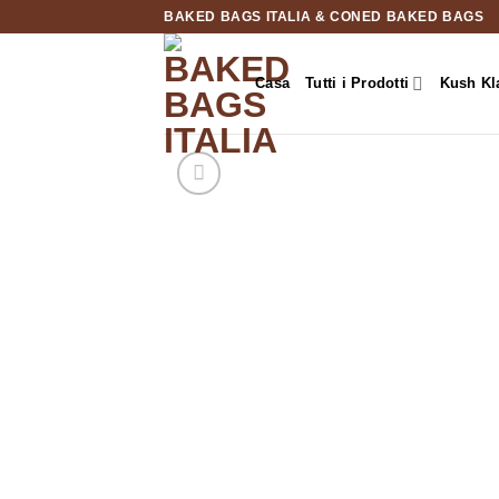
Salta
BAKED BAGS ITALIA & CONED BAKED BAGS
ai
contenuti
Casa
Tutti i Prodotti
Kush Kl