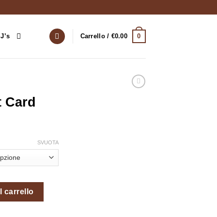
0
J’s
Carrello /
€
0.00
t Card
cia
SVUOTA
zzo:
.00
 carrello
0.00