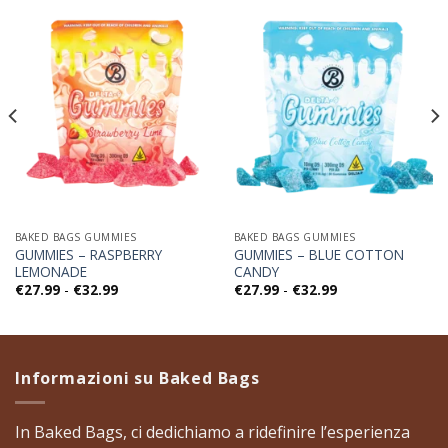
BAKED BAGS GUMMIES
BAKED BAGS GUMMIES
GUMMIES – RASPBERRY
GUMMIES – BLUE COTTON
LEMONADE
CANDY
Fascia
Fascia
€
27.99
-
€
32.99
€
27.99
-
€
32.99
di
di
prezzo:
prezzo:
da
da
€27.99
€27.99
a
a
€32.99
€32.99
Informazioni su Baked Bags
​In Baked Bags, ci dedichiamo a ridefinire l’esperienza