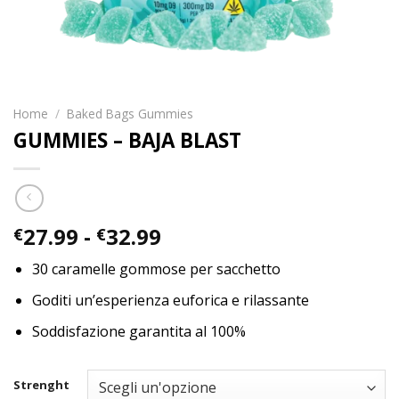
Home
/
Baked Bags Gummies
GUMMIES – BAJA BLAST
Fascia
27.99
-
32.99
€
€
di
30 caramelle gommose per sacchetto
prezzo:
da
Goditi un’esperienza euforica e rilassante
€27.99
Soddisfazione garantita al 100%
a
€32.99
Strenght