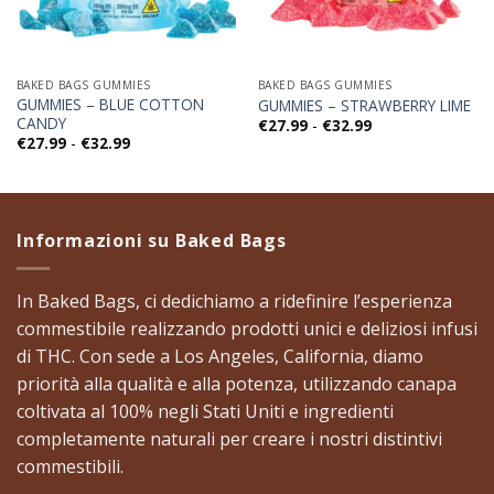
BAKED BAGS GUMMIES
BAKED BAGS GUMMIES
GUMMIES – BLUE COTTON
GUMMIES – STRAWBERRY LIME
CANDY
Fascia
€
27.99
-
€
32.99
di
Fascia
€
27.99
-
€
32.99
prezzo:
di
da
prezzo:
€27.99
da
a
€27.99
€32.99
a
€32.99
Informazioni su Baked Bags
​In Baked Bags, ci dedichiamo a ridefinire l’esperienza
commestibile realizzando prodotti unici e deliziosi infusi
di THC. Con sede a Los Angeles, California, diamo
priorità alla qualità e alla potenza, utilizzando canapa
coltivata al 100% negli Stati Uniti e ingredienti
completamente naturali per creare i nostri distintivi
commestibili. ​