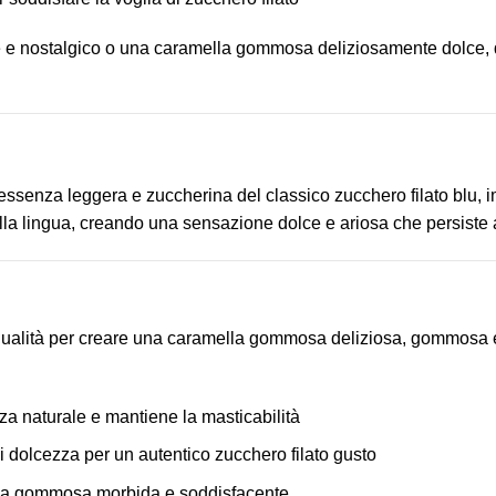
nte e nostalgico o una caramella gommosa deliziosamente dolc
ssenza leggera e zuccherina del classico zucchero filato blu, i
sulla lingua, creando una sensazione dolce e ariosa che persiste
qualità per creare una caramella gommosa deliziosa, gommosa e sa
za naturale e mantiene la masticabilità
i dolcezza per un autentico zucchero filato gusto
nza gommosa morbida e soddisfacente