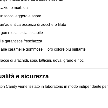
ticazione morbida
 un tocco leggero e aspro
no un’autentica essenza di zucchero filato
 gommosa liscia e stabile
i e garantisce freschezza
 alle caramelle gommose il loro colore blu brillante
acce di arachidi, soia, latticini, uova, grano e noci.
ualità e sicurezza
n Candy viene testato in laboratorio in modo indipendente per g