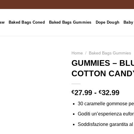
aw
Baked Bags Coned
Baked Bags Gummies
Dope Dough
Baby 
Home
/
Baked Bags Gummies
GUMMIES – BL
COTTON CAND
Fasc
27.99
-
32.99
€
€
di
30 caramelle gommose per
prez
da
Goditi un’esperienza eufor
€27.
Soddisfazione garantita a
a