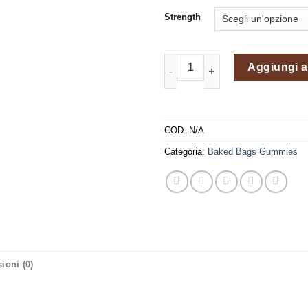
€32.
Strength
GUMMIES - BLUE COTTON CAN
Aggiungi al
COD:
N/A
Categoria:
Baked Bags Gummies
ioni (0)