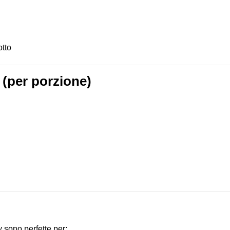
otto
 (per porzione)
sono perfette per: