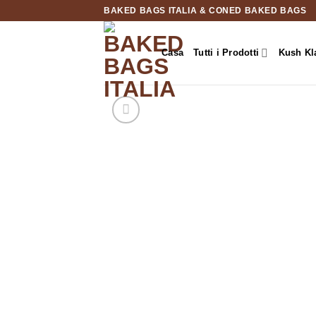
Salta
BAKED BAGS ITALIA & CONED BAKED BAGS
ai
contenuti
Casa
Tutti i Prodotti
Kush Kl