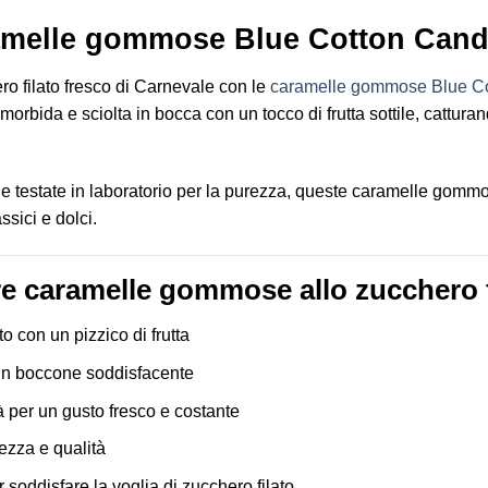
ramelle gommose Blue Cotton Can
ro filato fresco di Carnevale con le
caramelle gommose Blue C
bida e sciolta in bocca con un tocco di frutta sottile, catturan
 e testate in laboratorio per la purezza, queste caramelle gommo
ssici e dolci.
re caramelle gommose allo zucchero f
o con un pizzico di frutta
n boccone soddisfacente
tà per un gusto fresco e costante
rezza e qualità
 soddisfare la voglia di zucchero filato